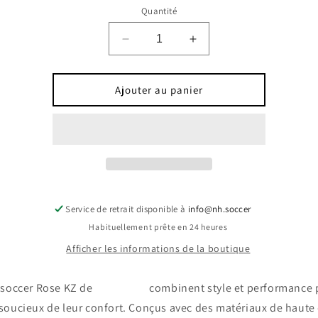
Quantité
Réduire
Augmenter
la
la
quantité
quantité
de
de
Ajouter au panier
Bas
Bas
soccer
soccer
Rose
Rose
KZ
KZ
Service de retrait disponible à
info@nh.soccer
Habituellement prête en 24 heures
Afficher les informations de la boutique
 soccer Rose KZ de
NH Soccer
combinent style et performance 
soucieux de leur confort. Conçus avec des matériaux de haute 