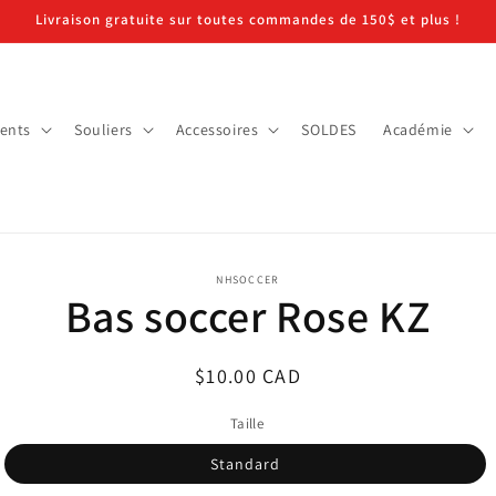
Livraison gratuite sur toutes commandes de 150$ et plus !
ents
Souliers
Accessoires
SOLDES
Académie
 aux
NHSOCCER
Bas soccer Rose KZ
ations
ts
Prix
$10.00 CAD
habituel
Taille
Standard