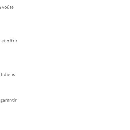
a voûte
et offrir
otidiens.
 garantir