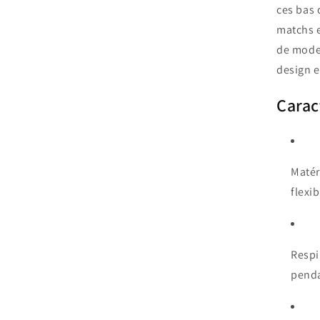
ces bas 
matchs e
de moder
design 
Carac
Matér
flexi
Respi
penda