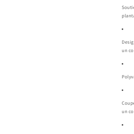
Souti
plant
Desi
un co
Polyv
Coupe
un co