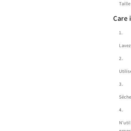
Taille
Care 
Lavez
Utili
Séche
N'uti
propr