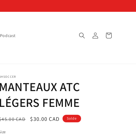
Connexion
Panier
Podcast
NHSOCCER
MANTEAUX ATC
LÉGERS FEMME
Prix
Prix
$30.00 CAD
$45.00 CAD
Solde
habituel
promotionnel
Size