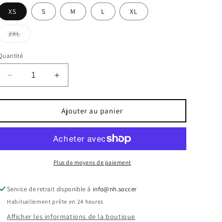
XS
S
M
L
XL
Variante
2XL
épuisée
ou
indisponible
Quantité
Réduire
Augmenter
la
la
quantité
quantité
de
de
Ajouter au panier
MANTEAUX
MANTEAUX
ATC
ATC
LÉGERS
LÉGERS
FEMME
FEMME
Plus de moyens de paiement
Service de retrait disponible à
info@nh.soccer
Habituellement prête en 24 heures
Afficher les informations de la boutique