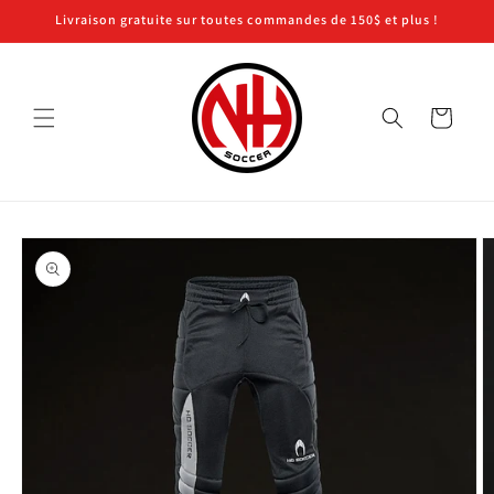
et
Livraison gratuite sur toutes commandes de 150$ et plus !
passer
au
contenu
Panier
Passer aux
informations
produits