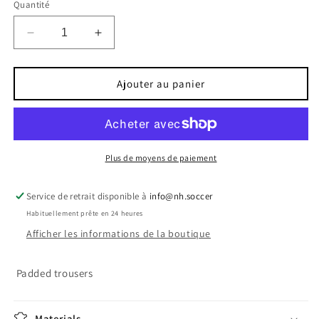
indisponible
indisponible
Quantité
Réduire
Augmenter
la
la
quantité
quantité
de
de
Ajouter au panier
Trousers
Trousers
Icon
Icon
Plus de moyens de paiement
Service de retrait disponible à
info@nh.soccer
Habituellement prête en 24 heures
Afficher les informations de la boutique
Padded trousers
Materials